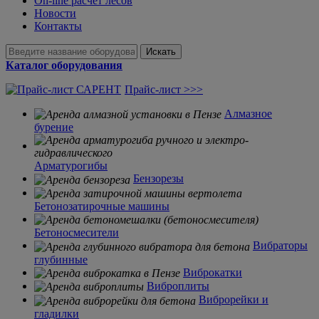
On-line расчет лесов
Новости
Контакты
Искать
Каталог оборудования
Прайс-лист >>>
Алмазное
бурение
Арматурогибы
Бензорезы
Бетонозатирочные машины
Бетоносмесители
Вибраторы
глубинные
Виброкатки
Виброплиты
Виброрейки и
гладилки