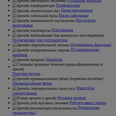
Отбойные молотки
Перфораторы
Пилы монтажные
Пилы сабельные
Пистолеты
монтажные
Плиткорезы
Подъемники для гипсокартона
Подъемники фасадные
Полировальные
машины
Прицепы
Прогрев бетона
Промышленные фены
Пылесосы
строительные
Резчики кровли
Рейсмусовые станки
Реноваторы
(мультитулы)