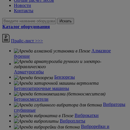
On-line расчет лесов
Новости
Контакты
Искать
Каталог оборудования
Прайс-лист >>>
Алмазное
бурение
Арматурогибы
Бензорезы
Бетонозатирочные машины
Бетоносмесители
Вибраторы
глубинные
Виброкатки
Виброплиты
Виброрейки и