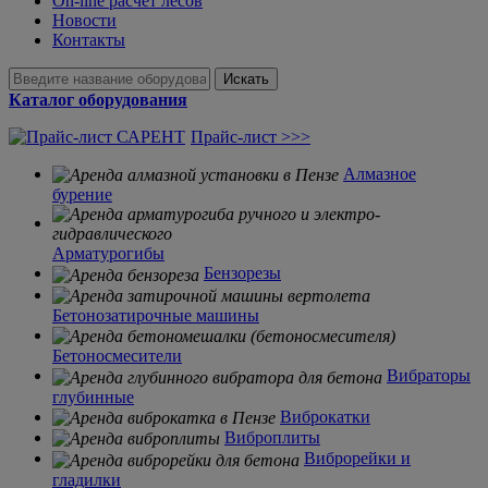
On-line расчет лесов
Новости
Контакты
Искать
Каталог оборудования
Прайс-лист >>>
Алмазное
бурение
Арматурогибы
Бензорезы
Бетонозатирочные машины
Бетоносмесители
Вибраторы
глубинные
Виброкатки
Виброплиты
Виброрейки и
гладилки