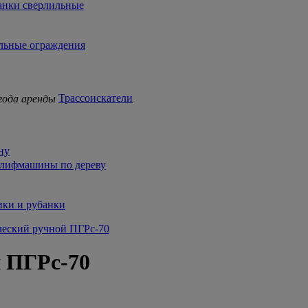
анки сверлильные
льные ограждения
Трассоискатели
ну
лифмашины по дереву
ики и рубанки
ческий ручной ПГРс-70
й ПГРс-70