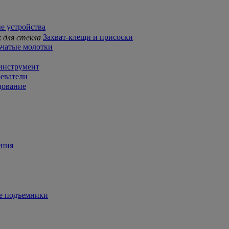
е устройства
Захват-клещи и присоски
чатые молотки
инструмент
еватели
дование
ения
 подъемники