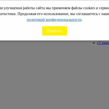
я улучшения работы сайта мы применяем файлы cookies и серв
ПН-ПТ: c 8 д
СБ: с 9 до 1
татистики. Продолжая его использование, вы соглашаетесь с наш
политикой конфиденциальности
.
Наши филиал
Принять
г.Сара
г.Сама