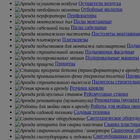
Осушители воздуха
Отбойные молотки
Перфораторы
Пилы монтажные
Пилы сабельные
Пистолеты монтажны
Плиткорезы
Подъе
Подъемники фасадные
Полировальные машины
Прицепы
Промы
Пылесосы строительн
Резчики кровли
Рейсмусовые станки
Реноваторы (мультит
Роботы для мойки око
Садовая техника
Сантехническое оборуд
Сварка пластика
Сварочное о
Снегоуборщики и ле