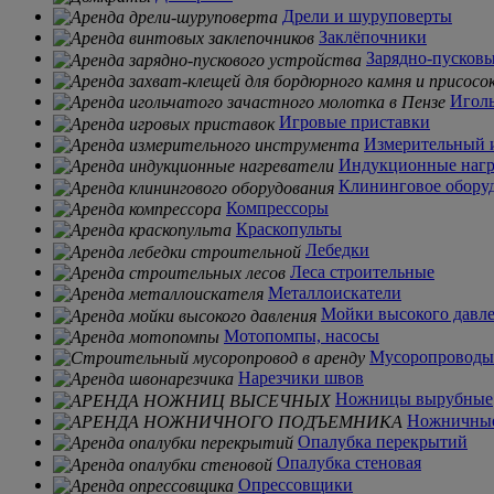
Дрели и шуруповерты
Заклёпочники
Зарядно-пусковы
Иголь
Игровые приставки
Измерительный 
Индукционные нагр
Клининговое обору
Компрессоры
Краскопульты
Лебедки
Леса строительные
Металлоискатели
Мойки высокого давл
Мотопомпы, насосы
Мусоропроводы
Нарезчики швов
Ножницы вырубные
Ножничные
Опалубка перекрытий
Опалубка стеновая
Опрессовщики