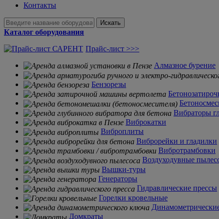
Контакты
Искать
Каталог оборудования
Прайс-лист >>>
Алмазное бурение
Бензорезы
Бетонозатиро
Бетоносмес
Вибраторы г
Виброкатки
Виброплиты
Виброрейки и гладилки
Вибротрамбовки
Воздуходувные пылес
Вышки-туры
Генераторы
Гидравлические прессы
Горелки кровельные
Динамометрически
Домкраты