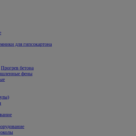
е
мники для гипсокартона
Прогрев бетона
шленные фены
ые
улы)
н
ование
борудование
доколы