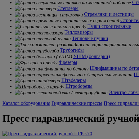
Ст
Степлеры
Стремянки и лестницы
Строите
Тачки строительные
Тепловизоры
Тепловые пушки
Трубогибы
УШМ (болгарки)
Фрезеры
Шлифмашины по бето
Ш
Штабелеры
Штроборезы
Электро-лобз
Каталог оборудования
Гидравлические прессы
Пресс гидравли
Пресс гидравлический ручно