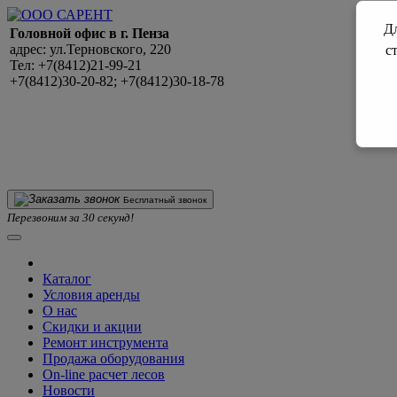
Дл
Головной офис в г. Пенза
адрес: ул.Терновского, 220
с
Тел: +7(8412)21-99-21
+7(8412)30-20-82; +7(8412)30-18-78
Бесплатный звонок
Перезвоним за 30 секунд!
Каталог
Условия аренды
О нас
Скидки и акции
Ремонт инструмента
Продажа оборудования
On-line расчет лесов
Новости