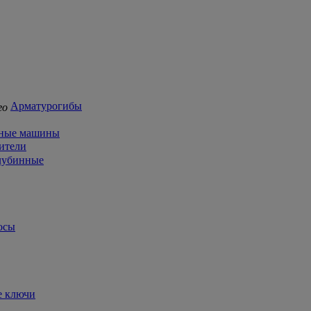
Арматурогибы
чные машины
ители
лубинные
осы
е ключи