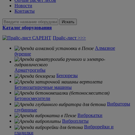
On-line расчет лесов
Новости
Контакты
Искать
Каталог оборудования
Прайс-лист >>>
Алмазное
бурение
Арматурогибы
Бензорезы
Бетонозатирочные машины
Бетоносмесители
Вибраторы
глубинные
Виброкатки
Виброплиты
Виброрейки и
гладилки