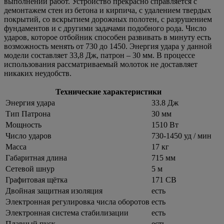
выполнении работ. Устройство прекрасно справляется с
демонтажем стен из бетона и кирпича, с удалением твердых
покрытий, со вскрытием дорожных полотен, с разрушением
фундаментов и с другими задачами подобного рода. Число
ударов, которое отбойник способен развивать в минуту есть
возможность менять от 730 до 1450. Энергия удара у данной
модели составляет 33,8 Дж, патрон – 30 мм. В процессе
использования рассматриваемый молоток не доставляет
никаких неудобств.
Технические характеристики
Энергия удара
33.8 Дж
Тип Патрона
30 мм
Мощность
1510 Вт
Число ударов
730-1450 уд / мин
Масса
17 кг
Габаритная длина
715 мм
Сетевой шнур
5 м
Графитовая щётка
171 СВ
Двойная защитная изоляция
есть
Электронная регулировка числа оборотов
есть
Электронная система стабилизации
есть
Плавный пуск
есть