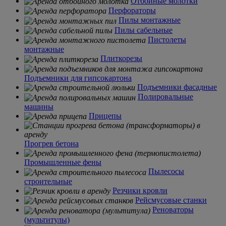
Отбойные молотки
Перфораторы
Пилы монтажные
Пилы сабельные
Пистолеты
монтажные
Плиткорезы
Подъемники для гипсокартона
Подъемники фасадные
Полировальные
машины
Прицепы
Прогрев бетона
Промышленные фены
Пылесосы
строительные
Резчики кровли
Рейсмусовые станки
Реноваторы
(мультитулы)