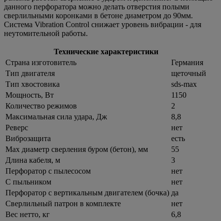
данного перфоратора можно делать отверстия полыми
сверлильными коронками в бетоне диаметром до 90мм.
Система Vibration Control снижает уровень вибрации - для
неутомительной работы.
Технические характеристики
Страна изготовитель
Германия
Тип двигателя
щеточный
Тип хвостовика
sds-max
Мощность, Вт
1150
Количество режимов
2
Максимальная сила удара, Дж
8,8
Реверс
нет
Виброзащита
есть
Max диаметр сверления буром (бетон), мм
55
Длина кабеля, м
3
Перфоратор с пылесосом
нет
С пыльником
нет
Перфоратор с вертикальным двигателем (бочка)
да
Сверлильный патрон в комплекте
нет
Вес нетто, кг
6,8