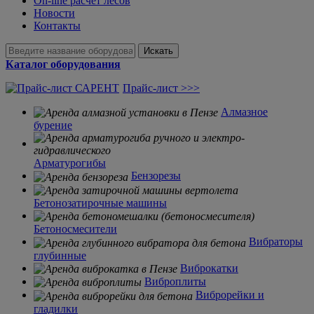
On-line расчет лесов
Новости
Контакты
Искать
Каталог оборудования
Прайс-лист >>>
Алмазное
бурение
Арматурогибы
Бензорезы
Бетонозатирочные машины
Бетоносмесители
Вибраторы
глубинные
Виброкатки
Виброплиты
Виброрейки и
гладилки